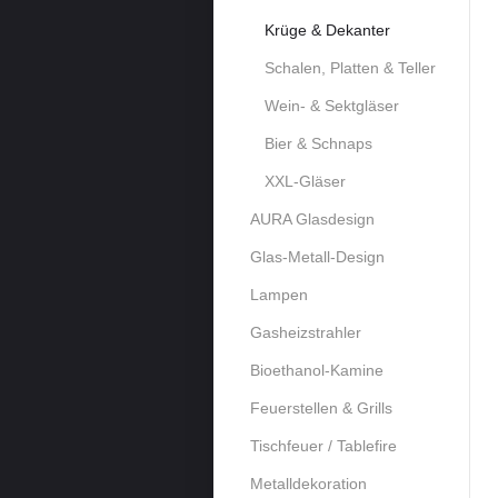
Krüge & Dekanter
Schalen, Platten & Teller
Wein- & Sektgläser
Bier & Schnaps
XXL-Gläser
AURA Glasdesign
Glas-Metall-Design
Lampen
Gasheizstrahler
Bioethanol-Kamine
Feuerstellen & Grills
Tischfeuer / Tablefire
Metalldekoration