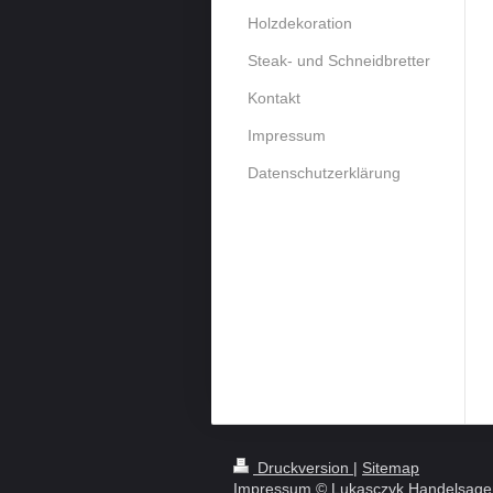
Holzdekoration
Steak- und Schneidbretter
Kontakt
Impressum
Datenschutzerklärung
Druckversion
|
Sitemap
Impressum
© Lukasczyk Handelsage