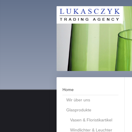
Home
Wir über uns
Glasprodukte
Vasen & Floristikartikel
Windlichter & Leuchter